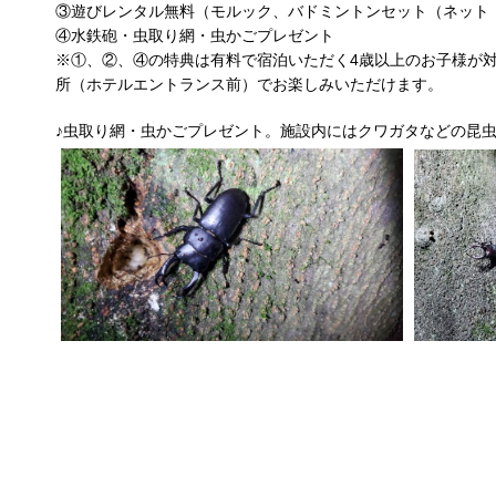
③遊びレンタル無料（モルック、バドミントンセット（ネッ
④水鉄砲・虫取り網・虫かごプレゼント
※①、②、④の特典は有料で宿泊いただく4歳以上のお子様が
所（ホテルエントランス前）でお楽しみいただけます。
♪虫取り網・虫かごプレゼント。施設内にはクワガタなどの昆