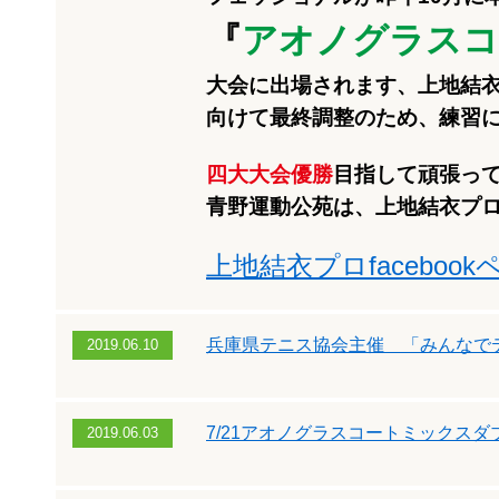
『
アオノグラスコ
大会に出場されます、上地結
向けて最終調整のため、練習
四大大会優勝
目指して頑張っ
青野運動公苑は、上地結衣プ
上地結衣プロfaceboo
兵庫県テニス協会主催 「みんなで
2019.06.10
7/21アオノグラスコートミックスダ
2019.06.03