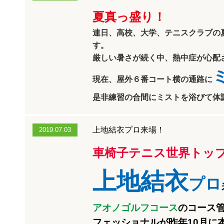
夏真っ盛り！
連日、高校、大学、テニスクラブの
す。
厳しい暑さが続く中、熱中症が心配
現在、屋外６番コート横の通路に
是非練習の合間にミストを浴びて体
上地結衣プロ来場！
2019.07.03
車椅子テニス世界トッ
上地結衣
プロ
アオノゴルフコース
のコース
フェッショナルが昨年10月に