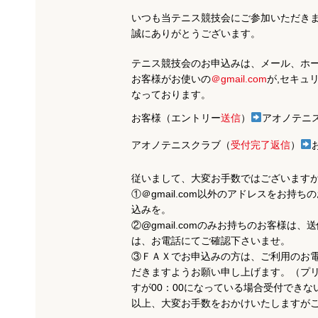
いつも当テニス競技会にご参加いただき
誠にありがとうございます。
テニス競技会のお申込みは、メール、ホー
お客様がお使いの
＠gmail.com
が,セキュ
なっております。
お客様（エントリー
送信
）
アオノテニ
アオノテニスクラブ（
受付完了返信
）
従いまして、大変お手数ではございます
①＠gmail.com以外のアドレスをお持ちの
込みを。
②@gmail.comのみお持ちのお客様は
は、お電話にてご確認下さいませ。
③ＦＡＸでお申込みの方は、ご利用のお
だきますようお願い申し上げます。（プ
すが00：00になっている場合受付でき
以上、大変お手数をおかけいたしますが