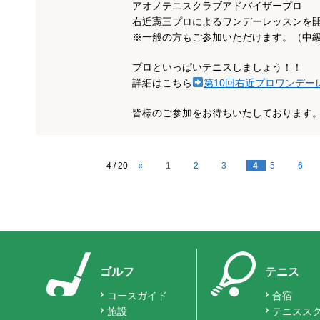
アオノテニスクラブアドバイザープロ
右近憲三プロによるワンデーレッスンを
※一般の方もご参加いただけます。（中
プロといっぱいテニスしましょう！！
詳細はこちら
第10回右近プロワンデー
皆様のご参加をお待ちいたしております
4 / 20
«
1
2
3
4
5
6
ゴルフ
テニス
コースガイド
合宿
施設
テニスス