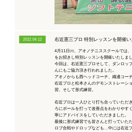
右近憲三プロ 特別レッスンを開催い
2022.04.12
4月11日㈪、アオノテニススクールで
をお招きし特別レッスンを開催いたしま
今回は、右近憲三プロそして、ダンロッ
んにもご協力頂き行われました。
アオノからも西ヘッドコーチ、織邊コー
右近プロと松本さんのデモンストレーシ
習、そして形式練習。
右近プロは一人ひとり打ち合っていただ
ろにボールを打って改善点をわかりやす
寧にアドバイスをしていただきました。
最後に形式練習でも皆さんと打っていた
ロブ合戦やドロップなども…中には右近