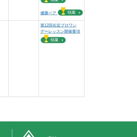
優勝ペア
）
第12回右近プロワン
デーレッスン開催要項