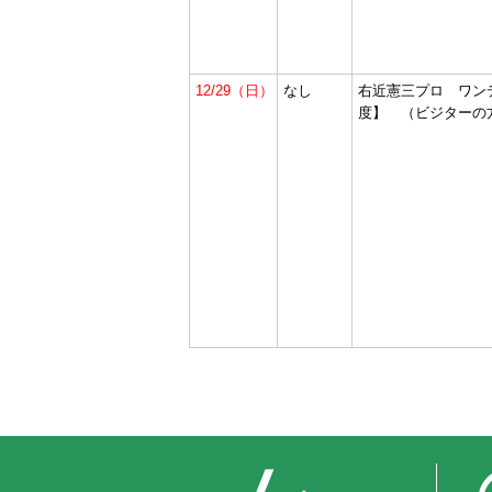
12/29（日）
なし
右近憲三プロ ワン
度】 （ビジター