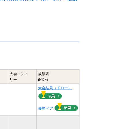
大会エント
成績表
リー
(PDF)
）
大会結果（ドロー）
優勝ペア
）